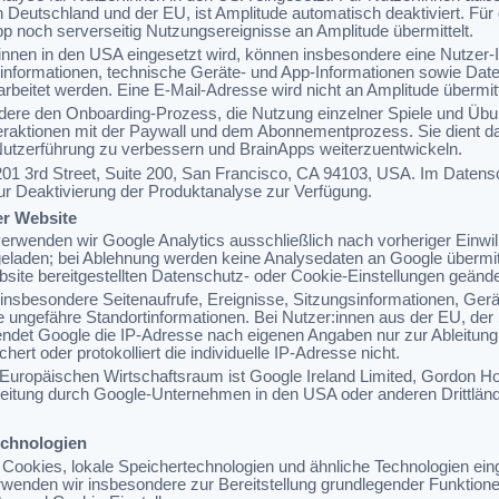
in Deutschland und der EU, ist Amplitude automatisch deaktiviert. Fü
p noch serverseitig Nutzungsereignisse an Amplitude übermittelt.
innen in den USA eingesetzt wird, können insbesondere eine Nutzer-ID
informationen, technische Geräte- und App-Informationen sowie Daten
rbeitet werden. Eine E-Mail-Adresse wird nicht an Amplitude übermitt
ondere den Onboarding-Prozess, die Nutzung einzelner Spiele und Üb
Interaktionen mit der Paywall und dem Abonnementprozess. Sie dient
utzerführung zu verbessern und BrainApps weiterzuentwickeln.
, 201 3rd Street, Suite 200, San Francisco, CA 94103, USA. Im Daten
zur Deaktivierung der Produktanalyse zur Verfügung.
er Website
rwenden wir Google Analytics ausschließlich nach vorheriger Einwill
 geladen; bei Ablehnung werden keine Analysedaten an Google übermit
ebsite bereitgestellten Datenschutz- oder Cookie-Einstellungen geänd
 insbesondere Seitenaufrufe, Ereignisse, Sitzungsinformationen, Ger
 ungefähre Standortinformationen. Bei Nutzer:innen aus der EU, de
endet Google die IP-Adresse nach eigenen Angaben nur zur Ableitung
hert oder protokolliert die individuelle IP-Adresse nicht.
m Europäischen Wirtschaftsraum ist Google Ireland Limited, Gordon Ho
arbeitung durch Google-Unternehmen in den USA oder anderen Drittlän
echnologien
Cookies, lokale Speichertechnologien und ähnliche Technologien ein
wenden wir insbesondere zur Bereitstellung grundlegender Funktionen