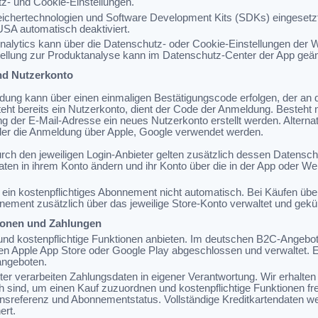
z- und Cookie-Einstellungen.
eichertechnologien und Software Development Kits (SDKs) eingesetzt 
USA automatisch deaktiviert.
Analytics kann über die Datenschutz- oder Cookie-Einstellungen der 
tellung zur Produktanalyse kann im Datenschutz-Center der App geä
und Nutzerkonto
dung kann über einen einmaligen Bestätigungscode erfolgen, der an 
eht bereits ein Nutzerkonto, dient der Code der Anmeldung. Besteht 
ng der E-Mail-Adresse ein neues Nutzerkonto erstellt werden. Alterna
der die Anmeldung über Apple, Google verwendet werden.
urch den jeweiligen Login-Anbieter gelten zusätzlich dessen Datens
en in ihrem Konto ändern und ihr Konto über die in der App oder Webs
ein kostenpflichtiges Abonnement nicht automatisch. Bei Käufen übe
ment zusätzlich über das jeweilige Store-Konto verwaltet und gekü
tionen und Zahlungen
nd kostenpflichtige Funktionen anbieten. Im deutschen B2C-Angebot
n Apple App Store oder Google Play abgeschlossen und verwaltet. 
angeboten.
eter verarbeiten Zahlungsdaten in eigener Verantwortung. Wir erhalten 
ich sind, um einen Kauf zuzuordnen und kostenpflichtige Funktionen fr
onsreferenz und Abonnementstatus. Vollständige Kreditkartendaten we
ert.