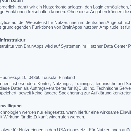
ng von Daten
derlich, damit wir ein Nutzerkonto anlegen, den Login ermöglichen, T
tige Funktionen freischalten können. Ohne diese Angaben können di
tics auf der Website ist für Nutzer:innen im deutschen Angebot nicht
n die grundlegenden Funktionen von BrainApps nutzbar. Amplitude ist fü
.
Infrastruktur
astruktur von BrainApps wird auf Systemen im Hetzner Data Center Pa
uurrekuja 10, 04360 Tuusula, Finnland
en insbesondere Konto-, Nutzungs-, Trainings-, technische und Sup
diese Daten als Auftragsverarbeiter für IQClub Inc. Technische Serv
speichert, soweit keine längere Speicherung zur Aufklärung konkreter 
inwilligung
hnologien werden nur eingesetzt, wenn hierfür eine wirksame Einwill
mit Wirkung für die Zukunft widerrufen werden.
nalyse für Nutzer:innen in den USA eingesetzt. Für Nutzer:innen auß