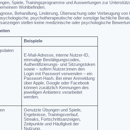
bungen, Spiele, Trainingsprogramme und Auswertungen zur Unterstütz
lgemeinem Wohlbefinden.
Diagnose, Behandlung, Linderung, Überwachung oder Vorbeugung von
 psychologische, psychotherapeutische oder sonstige fachliche Berat
tsanzeigen stellen keine medizinische oder psychologische Bewertun
eiten
Beispiele
ngsdaten
E-Mail-Adresse, interne Nutzer-ID,
einmalige Bestätigungscodes,
Authentifizierungs- und Sitzungstoken
sowie – sofern Nutzer:innen den
Login mit Passwort verwenden – ein
Passwort-Hash. Bei einer Anmeldung
über Apple, Google oder Facebook
können zusätzlich Kennungen des
jeweiligen Anbieters verarbeitet
werden.
ten
Genutzte Übungen und Spiele,
Ergebnisse, Trainingsverlauf,
Streaks, Fortschrittsanzeigen,
Zeitpunkte und Häufigkeit der
Nutzung.