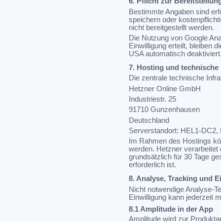
6. Pflicht zur Bereitstellu
Bestimmte Angaben sind erfor
speichern oder kostenpflich
nicht bereitgestellt werden.
Die Nutzung von Google Analy
Einwilligung erteilt, bleibe
USA automatisch deaktiviert
7. Hosting und technische 
Die zentrale technische Infr
Hetzner Online GmbH
Industriestr. 25
91710 Gunzenhausen
Deutschland
Serverstandort: HEL1-DC2, H
Im Rahmen des Hostings könn
werden. Hetzner verarbeitet 
grundsätzlich für 30 Tage ge
erforderlich ist.
8. Analyse, Tracking und E
Nicht notwendige Analyse-Tec
Einwilligung kann jederzeit 
8.1 Amplitude in der App
Amplitude wird zur Produkta