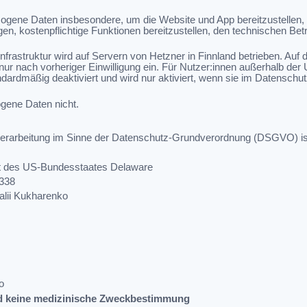
ogene Daten insbesondere, um die Website und App bereitzustellen,
igen, kostenpflichtige Funktionen bereitzustellen, den technischen Be
nfrastruktur wird auf Servern von Hetzner in Finnland betrieben. Auf
nur nach vorheriger Einwilligung ein. Für Nutzer:innen außerhalb der
ndardmäßig deaktiviert und wird nur aktiviert, wenn sie im Datenschu
gene Daten nicht.
nverarbeitung im Sinne der Datenschutz-Grundverordnung (DSGVO) is
t des US-Bundesstaates Delaware
1338
alii Kukharenko
o
d keine medizinische Zweckbestimmung