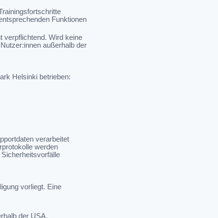
rainingsfortschritte
e entsprechenden Funktionen
 verpflichtend. Wird keine
r Nutzer:innen außerhalb der
rk Helsinki betrieben:
portdaten verarbeitet
erprotokolle werden
Sicherheitsvorfälle
igung vorliegt. Eine
erhalb der USA,