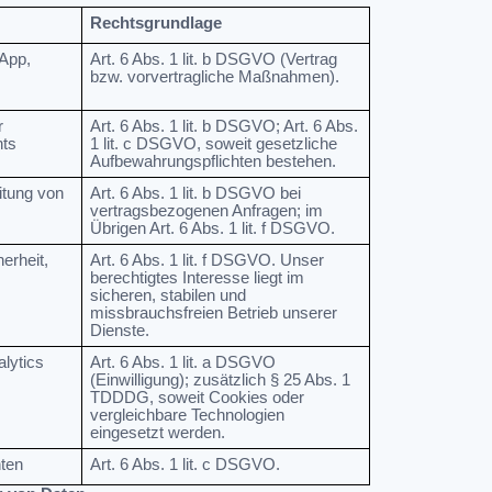
Rechtsgrundlage
 App,
Art. 6 Abs. 1 lit. b DSGVO (Vertrag
bzw. vorvertragliche Maßnahmen).
r
Art. 6 Abs. 1 lit. b DSGVO; Art. 6 Abs.
ts
1 lit. c DSGVO, soweit gesetzliche
Aufbewahrungspflichten bestehen.
itung von
Art. 6 Abs. 1 lit. b DSGVO bei
vertragsbezogenen Anfragen; im
Übrigen Art. 6 Abs. 1 lit. f DSGVO.
erheit,
Art. 6 Abs. 1 lit. f DSGVO. Unser
berechtigtes Interesse liegt im
sicheren, stabilen und
missbrauchsfreien Betrieb unserer
Dienste.
lytics
Art. 6 Abs. 1 lit. a DSGVO
(Einwilligung); zusätzlich § 25 Abs. 1
TDDDG, soweit Cookies oder
vergleichbare Technologien
eingesetzt werden.
hten
Art. 6 Abs. 1 lit. c DSGVO.