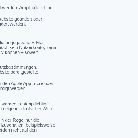
werden. Amplitude ist für
Website geändert oder
ndert werden.
die angegebene E-Mail-
noch kein Nutzerkonto, kann
tiv können – soweit
chutzbestimmungen.
ite bereitgestellte
r den Apple App Store oder
ndigt werden.
 werden kostenpflichtige
Ein eigener deutscher Web-
in der Regel nur die
eizuschalten, beispielsweise
rden nicht auf den