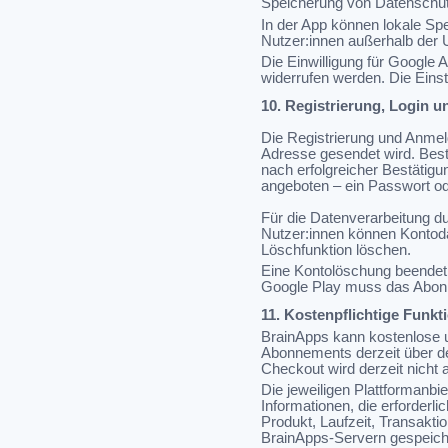
Speicherung von Datenschut
In der App können lokale Sp
Nutzer:innen außerhalb der 
Die Einwilligung für Google 
widerrufen werden. Die Eins
10. Registrierung, Login 
Die Registrierung und Anmel
Adresse gesendet wird. Best
nach erfolgreicher Bestätigu
angeboten – ein Passwort o
Für die Datenverarbeitung d
Nutzer:innen können Kontodat
Löschfunktion löschen.
Eine Kontolöschung beendet 
Google Play muss das Abonne
11. Kostenpflichtige Funk
BrainApps kann kostenlose u
Abonnements derzeit über de
Checkout wird derzeit nicht 
Die jeweiligen Plattformanbi
Informationen, die erforderl
Produkt, Laufzeit, Transakti
BrainApps-Servern gespeich